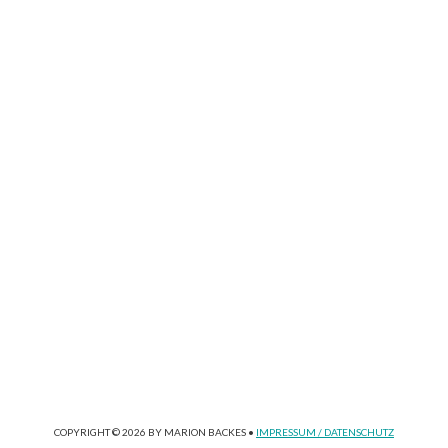
"Das innere Reich
unseres Lebens ist
unendlich in seiner
Schönheit"
COPYRIGHT © 2026 BY MARION BACKES •
IMPRESSUM / DATENSCHUTZ